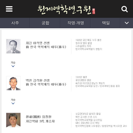
사주
궁합
작명·개명
택일
출산택일
육효
평생사주
동영상강의